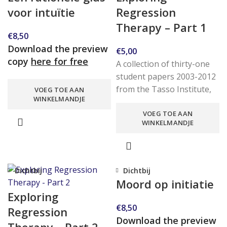
voor intuïtie
Regression
Therapy – Part 1
€
8,50
Download the preview
€
5,00
copy
here for free
A collection of thirty-one
student papers 2003-2012
from the Tasso Institute,
VOEG TOE AAN
WINKELMANDJE
Netherlands. This paper
VOEG TOE AAN
(part 1) contains short
WINKELMANDJE
summaries in
Dichtbij
Dichtbij
Moord op initiatie
Exploring
€
8,50
Regression
Download the preview
Therapy – Part 2