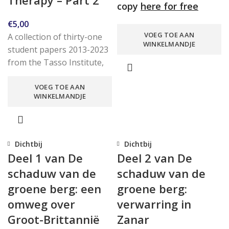
copy
here for free
€
5,00
VOEG TOE AAN
A collection of thirty-one
WINKELMANDJE
student papers 2013-2023
from the Tasso Institute,
Netherlands. This paper
VOEG TOE AAN
(part 2) contains short
WINKELMANDJE
summaries in
Dichtbij
Dichtbij
Deel 1 van De
Deel 2 van De
schaduw van de
schaduw van de
groene berg: een
groene berg:
omweg over
verwarring in
Groot-Brittannië
Zanar