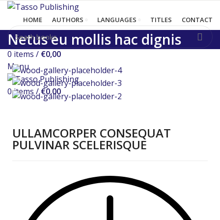
HOME
AUTHORS
LANGUAGES
TITLES
CONTACT
Netus eu mollis hac dignis
0
items
/
€
0,00
Menu
0
items
/
€
0,00
ULLAMCORPER CONSEQUAT
PULVINAR SCELERISQUE